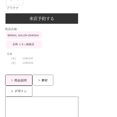
プラチナ
来店予約する
​取扱店舗：
BRIDAL SALON ISHIOKA
石岡 イオン釧路店
型番
［右］
1290197
［左］
1290202
> 商品説明
> 素材
> デザイン