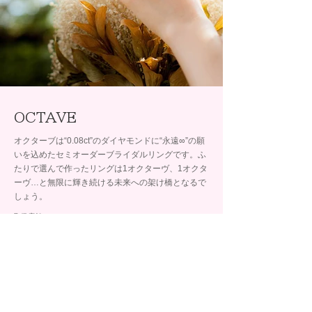
OCTAVE
オクターブは“0.08ct”のダイヤモンドに“永遠∞”の願
いを込めたセミオーダーブライダルリングです。ふ
たりで選んで作ったリングは1オクターヴ、1オクタ
ーヴ…と無限に輝き続ける未来への架け橋となるで
しょう。
取扱店舗
BRIDAL SALON ISHIOKA
石岡 イオン釧路店
ブランド詳細