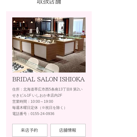
取扱店舗
BRIDAL SALON ISHIOKA
住所：北海道帯広市西5条南13丁目8 第2い
せきビル1F いしおか本店内2F
営業時間：10:00～19:00
毎週木曜日定休（※祝日を除く）
電話番号：0155-24-0936
来店予約
店舗情報