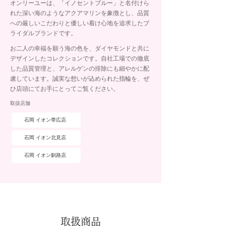
オンリーユーは、「イノセントブルー」と名付けら
れた深い海のようなアクアマリンを象徴とし、品質
への厳しいこだわりと優しい着け心地を追求したブ
ライダルブランドです。
お二人の幸福を願う海の色を、ダイヤモンドと共に
デザインしたコレクションです。自社工場での徹底
した品質管理と、アレルゲンの排除にも細やかに配
慮しています。誠実な想いが込められた指輪を、ぜ
ひ店頭にてお手にとってご覧ください。
取扱店舗
石岡 イオン帯広店
石岡 イオン北見店
石岡 イオン釧路店
取扱商品