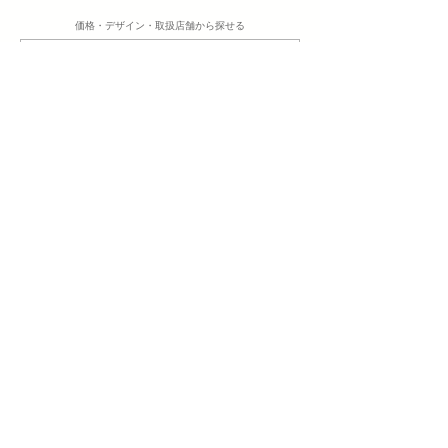
​価格・デザイン・取扱店舗から探せる
ブライダルリング詳細検索
​正規取扱
ブライダルブランド一覧