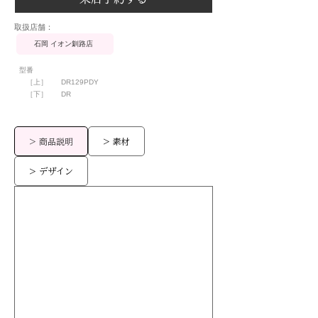
​取扱店舗：
石岡 イオン釧路店
型番
［上］
DR129PDY
［下］
DR
> 商品説明
> 素材
> デザイン