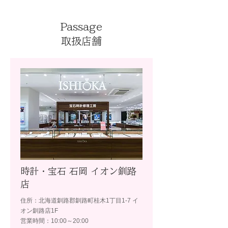
Passage
取扱店舗
時計・宝石 石岡 イオン釧路
店
住所：北海道釧路郡釧路町桂木1丁目1-7 イ
オン釧路店1F
営業時間：10:00～20:00