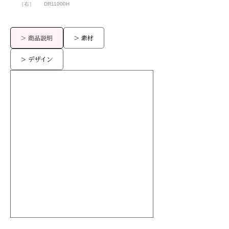
［右］
DR11000H
> 商品説明
> 素材
> デザイン