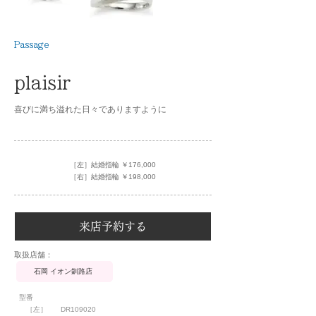
Passage
plaisir
喜びに満ち溢れた日々でありますように
［左］結婚指輪 ￥176,000
［右］結婚指輪 ￥198,000
来店予約する
​取扱店舗：
石岡 イオン釧路店
型番
［左］
DR109020