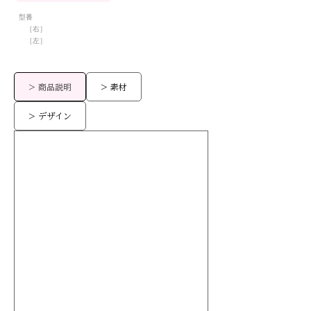
型番
［右］
［左］
> 商品説明
> 素材
> デザイン