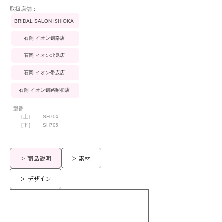
​取扱店舗：
BRIDAL SALON ISHIOKA
石岡 イオン釧路店
石岡 イオン北見店
石岡 イオン帯広店
石岡 イオン釧路昭和店
型番
［上］
SH704
［下］
SH705
> 商品説明
> 素材
> デザイン