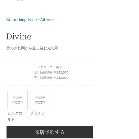
Something Blue -Aither-
Divine
雲のきれ間から差し込む光の帯
イエローゴールド
［上］結婚指輪 ￥242,000
［下］結婚指輪 ￥242,000
ピンクゴー
プラチナ
ルド
来店予約する