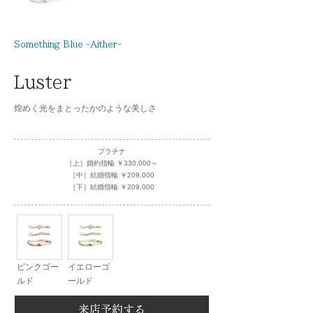
Something Blue -Aither-
Luster
煌めく光をまとったかのような美しさ
プラチナ
［上］婚約指輪 ￥330,000～
［中］結婚指輪 ￥209,000
［下］結婚指輪 ￥209,000
ピンクゴー
イエローゴ
ルド
ールド
来店予約する