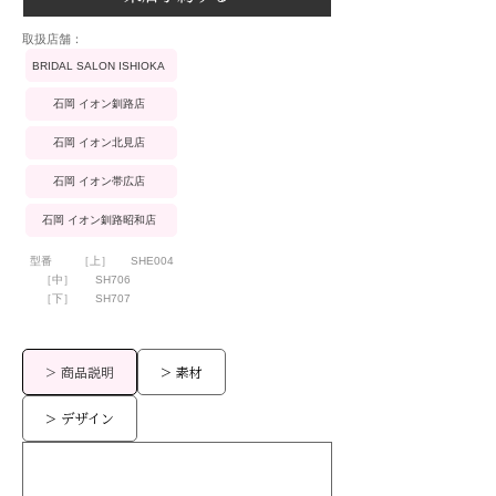
​取扱店舗：
BRIDAL SALON ISHIOKA
石岡 イオン釧路店
石岡 イオン北見店
石岡 イオン帯広店
石岡 イオン釧路昭和店
型番
［上］
SHE004
［中］
SH706
［下］
SH707
> 商品説明
> 素材
> デザイン