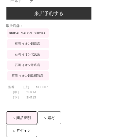
ゴールド
ナ
来店予約する
​取扱店舗：
BRIDAL SALON ISHIOKA
石岡 イオン釧路店
石岡 イオン北見店
石岡 イオン帯広店
石岡 イオン釧路昭和店
型番
［上］
SHE007
［中］
SH714
［下］
SH715
> 商品説明
> 素材
> デザイン