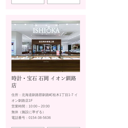
時計・宝石 石岡 イオン釧路
店
住所：北海道釧路郡釧路町桂木1丁目1-7 イ
オン釧路店1F
営業時間：10:00～20:00
無休（施設に準ずる）
電話番号：0154-38-5636