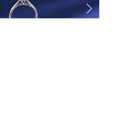
Something Blue -Aither-
サムシングブルーは幸せを手に入れるための4つの
おまじない「サムシングフォー」のひとつ。アイテ
ールとはギリシア神話に登場する天空の神がもたら
す光のこと。〈ハート＆キューピッド〉ダイヤモン
ドの眩い美しさはまるで舞い降りた天使がもたらす
祝福の光のような煌めきです。
取扱店舗
BRIDAL SALON ISHIOKA