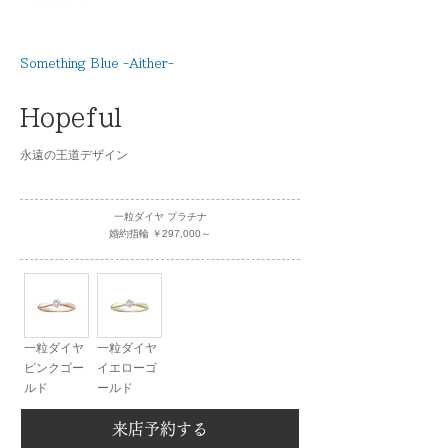
Something Blue -Aither-
Hopeful
永遠の王道デザイン
一粒ダイヤ プラチナ
婚約指輪 ￥297,000～
一粒ダイヤ
一粒ダイヤ
ピンクゴー
イエローゴ
ルド
ールド
来店予約する