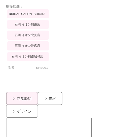
​取扱店舗：
BRIDAL SALON ISHIOKA
石岡 イオン釧路店
石岡 イオン北見店
石岡 イオン帯広店
石岡 イオン釧路昭和店
型番
SHE001
> 商品説明
> 素材
> デザイン