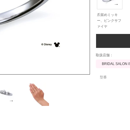
爪留めミッキ
ー、ピンクサフ
ァイヤ
​取扱店舗：
BRIDAL SALON 
型番