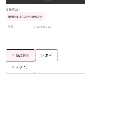
​取扱店舗：
BRIDAL SALON ISHIOKA
型番
DI-60645012
> 商品説明
> 素材
> デザイン