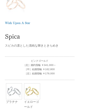
Wish Upon A Star
Spica
スピカの凛とした清純な輝きときらめき
ピンクゴールド
［左］婚約指輪 ￥341,000～
［中］結婚指輪 ￥162,800
［左］結婚指輪 ￥176,000
プラチナ
イエローゴ
ールド