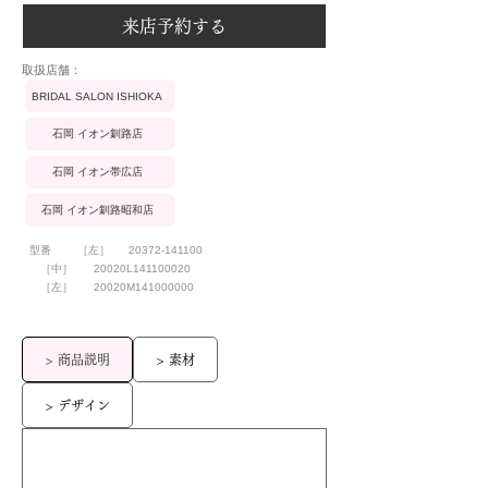
来店予約する
​取扱店舗：
BRIDAL SALON ISHIOKA
石岡 イオン釧路店
石岡 イオン帯広店
石岡 イオン釧路昭和店
型番
［左］
20372-141100
［中］
20020L141100020
［左］
20020M141000000
> 商品説明
> 素材
> デザイン