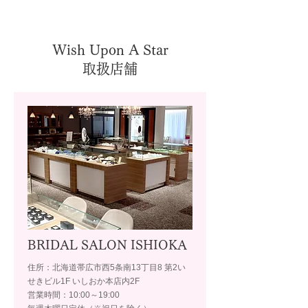
Wish Upon A Star
取扱店舗
BRIDAL SALON ISHIOKA
住所：北海道帯広市西5条南13丁目8 第2い
せきビル1F いしおか本店内2F
営業時間：10:00～19:00