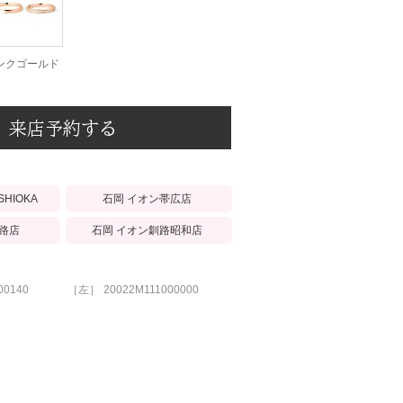
ンクゴールド
来店予約する
石岡 イオン帯広店
ISHIOKA
路店
石岡 イオン釧路昭和店
00140
［左］
20022M111000000