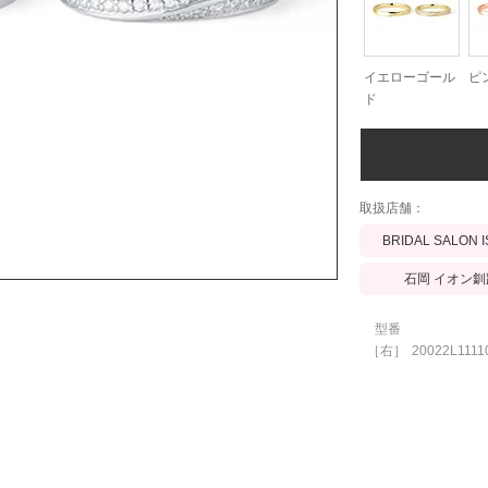
イエローゴール
ピ
ド
​取扱店舗：
BRIDAL SALON 
石岡 イオン釧
型番
［右］
20022L1111