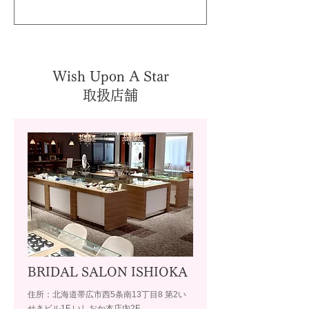
Wish Upon A Star
取扱店舗
BRIDAL SALON ISHIOKA
住所：北海道帯広市西5条南13丁目8 第2い
せきビル1F いしおか本店内2F