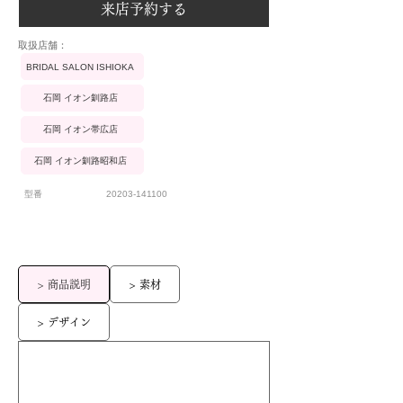
来店予約する
​取扱店舗：
BRIDAL SALON ISHIOKA
石岡 イオン釧路店
石岡 イオン帯広店
石岡 イオン釧路昭和店
型番
20203-141100
> 商品説明
> 素材
> デザイン