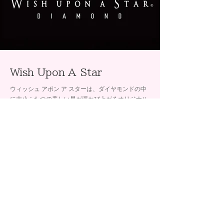
Wish Upon A Star
ウィッシュ アポン ア スターは、ダイヤモンドの中
に大小ふたつの美しい星が浮かび上がるオリジナル
プレミアムカットをほどこした唯一無二のブライダ
ルブランドです。
取扱店舗
BRIDAL SALON ISHIOKA
石岡 イオン釧路店
石岡 イオン帯広店
石岡 イオン釧路昭和店