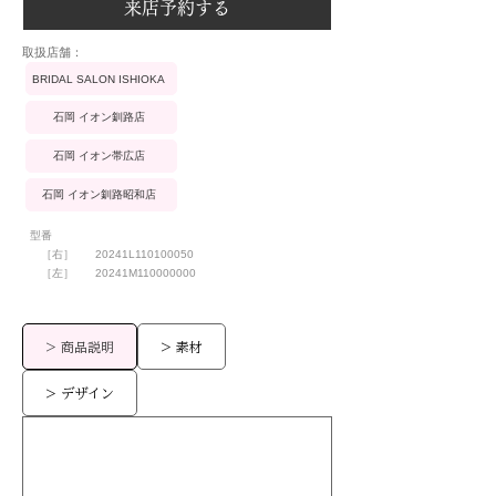
来店予約する
​取扱店舗：
BRIDAL SALON ISHIOKA
石岡 イオン釧路店
石岡 イオン帯広店
石岡 イオン釧路昭和店
型番
［右］
20241L110100050
［左］
20241M110000000
> 商品説明
> 素材
> デザイン