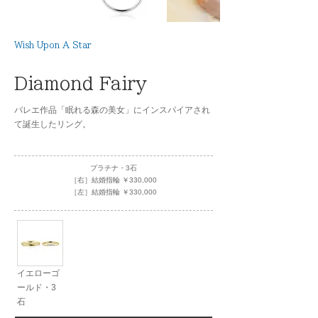
Wish Upon A Star
Diamond Fairy
バレエ作品「眠れる森の美女」にインスパイアされ
て誕生したリング。
プラチナ・3石
［右］結婚指輪 ￥330,000
［左］結婚指輪 ￥330,000
イエローゴ
ールド・3
石