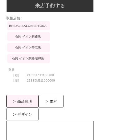
来店予約する
​取扱店舗：
BRIDAL SALON ISHIOKA
石岡 イオン釧路店
石岡 イオン帯広店
石岡 イオン釧路昭和店
型番
［右］
21335L111100100
［左］
21335M111000000
> 商品説明
> 素材
> デザイン