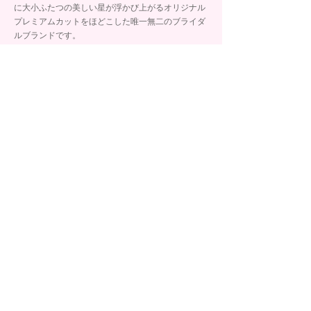
に大小ふたつの美しい星が浮かび上がるオリジナル
プレミアムカットをほどこした唯一無二のブライダ
ルブランドです。
取扱店舗
BRIDAL SALON ISHIOKA
石岡 イオン釧路店
石岡 イオン帯広店
石岡 イオン釧路昭和店
ブランド詳細