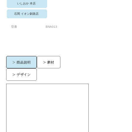
いしおか 本店
石岡 イオン釧路店
型番
BNA013
> 商品説明
> 素材
> デザイン