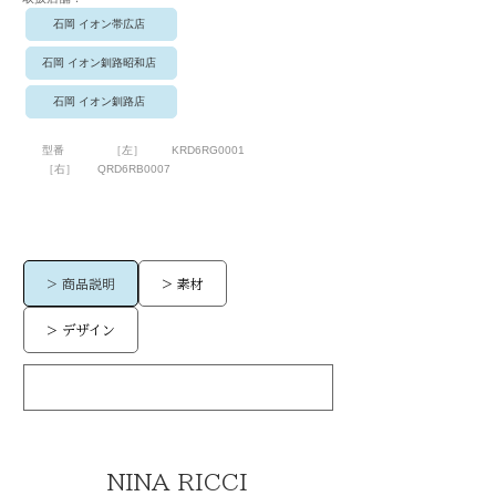
石岡 イオン帯広店
石岡 イオン釧路昭和店
石岡 イオン釧路店
型番
［左］
KRD6RG0001
［右］
QRD6RB0007
> 商品説明
> 素材
> デザイン
NINA RICCI