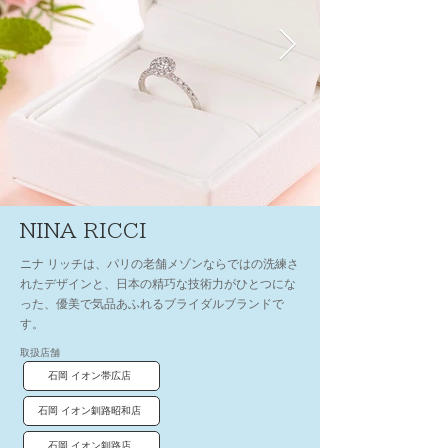
NINA RICCI
ニナ リッチは、パリの老舗メゾンならではの洗練さ
れたデザインと、日本の精巧な技術力がひとつにな
った、優美で気品あふれるブライダルブランドで
す。
取扱店舗
石岡 イオン帯広店
石岡 イオン釧路昭和店
石岡 イオン釧路店