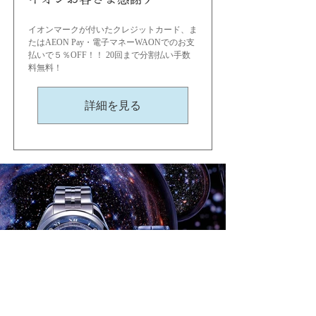
イオンマークが付いたクレジットカード、ま
たはAEON Pay・電子マネーWAONでのお支
払いで５％OFF！！ 20回まで分割払い手数
料無料！
詳細を見る