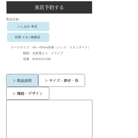
来店予約する
​取扱店舗：
いしおか 本店
石岡 イオン釧路店
ケースサイズ：
40～45mm未満（メンズ・スタンダード）
駆動：
光発電エコ・ドライブ
​型番：
BU0020-03B
> 商品説明
> サイズ・素材・色
> 機能・デザイン