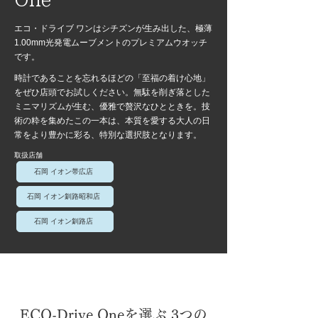
One
エコ・ドライブ ワンはシチズンが生み出した、極薄
1.00mm光発電ムーブメントのプレミアムウオッチ
です。
時計であることを忘れるほどの「至福の着け心地」
をぜひ店頭でお試しください。無駄を削ぎ落とした
ミニマリズムが生む、優雅で贅沢なひとときを。技
術の粋を集めたこの一本は、本質を愛する大人の日
常をより豊かに彩る、特別な選択肢となります。
取扱店舗
石岡 イオン帯広店
石岡 イオン釧路昭和店
石岡 イオン釧路店
ECO-Drive Oneを選ぶ 3つの