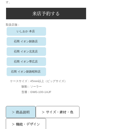
す。
来店予約する
​取扱店舗：
いしおか 本店
石岡 イオン釧路店
石岡 イオン北見店
石岡 イオン帯広店
石岡 イオン釧路昭和店
ケースサイズ：
45mm以上（ビッグサイズ）
駆動：
ソーラー
​型番：
GWG-100-1AJF
> 商品説明
> サイズ・素材・色
> 機能・デザイン