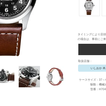
タイミングにより店頭
の場合は、事前にご来
​取扱店舗：
いしおか 本
ケースサイズ：
37～
駆動：
機械
​型番：
H704