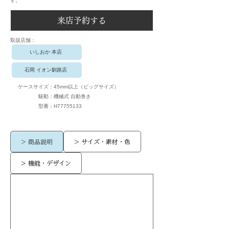
す。
来店予約する
​取扱店舗：
いしおか 本店
石岡 イオン釧路店
ケースサイズ：
45mm以上（ビッグサイズ）
駆動：
機械式 自動巻き
​型番：
H77755133
> 商品説明
> サイズ・素材・色
> 機能・デザイン