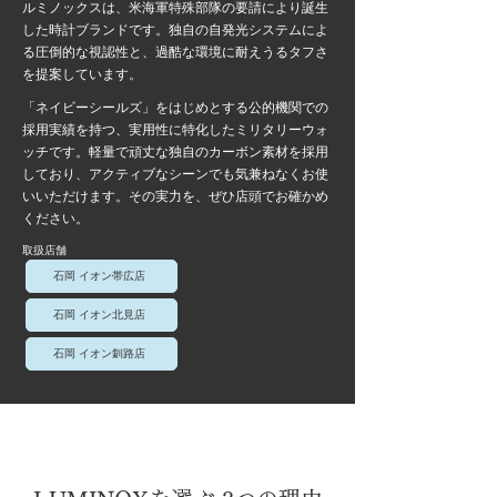
ルミノックスは、米海軍特殊部隊の要請により誕生
した時計ブランドです。独自の自発光システムによ
る圧倒的な視認性と、過酷な環境に耐えうるタフさ
を提案しています。
「ネイビーシールズ」をはじめとする公的機関での
採用実績を持つ、実用性に特化したミリタリーウォ
ッチです。軽量で頑丈な独自のカーボン素材を採用
しており、アクティブなシーンでも気兼ねなくお使
いいただけます。その実力を、ぜひ店頭でお確かめ
ください。
取扱店舗
石岡 イオン帯広店
石岡 イオン北見店
石岡 イオン釧路店