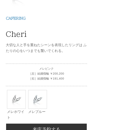
CAFERING
Cheri
大切な人と手を重ねたシーンを表現したリングは ふ
たりの心をいつまでも繋いでくれる。
メレピンク
［左］結婚指輪 ￥200,200
［右］結婚指輪 ￥191,400
メレホワイ
メレブルー
ト
来店予約する