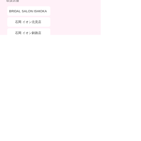
取扱店舗
BRIDAL SALON ISHIOKA
石岡 イオン北見店
石岡 イオン釧路店
ブランド詳細