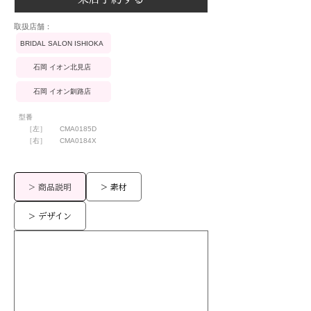
​取扱店舗：
BRIDAL SALON ISHIOKA
石岡 イオン北見店
石岡 イオン釧路店
型番
［左］
CMA0185D
［右］
CMA0184X
> 商品説明
> 素材
> デザイン