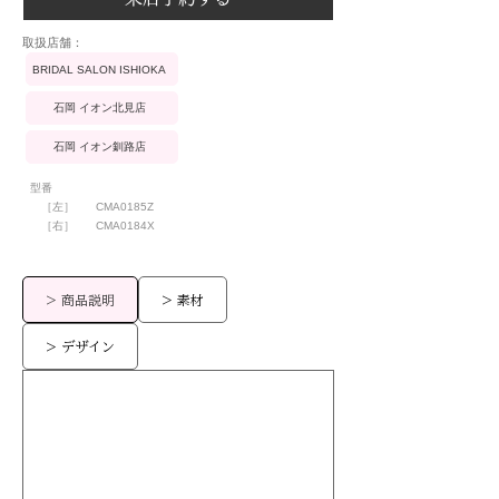
​取扱店舗：
BRIDAL SALON ISHIOKA
石岡 イオン北見店
石岡 イオン釧路店
型番
［左］
CMA0185Z
［右］
CMA0184X
> 商品説明
> 素材
> デザイン