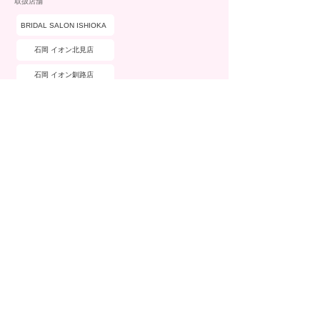
取扱店舗
BRIDAL SALON ISHIOKA
石岡 イオン北見店
石岡 イオン釧路店
ブランド詳細