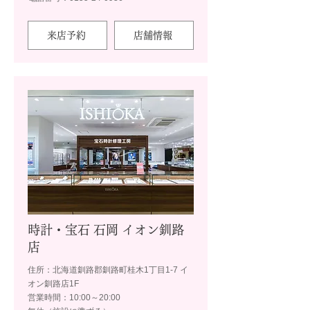
来店予約
店舗情報
時計・宝石 石岡 イオン釧路
店
住所：北海道釧路郡釧路町桂木1丁目1-7 イ
オン釧路店1F
営業時間：10:00～20:00