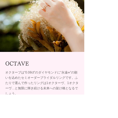
OCTAVE
オクターブは“0.08ct”のダイヤモンドに“永遠∞”の願
いを込めたセミオーダーブライダルリングです。ふ
たりで選んで作ったリングは1オクターヴ、1オクタ
ーヴ…と無限に輝き続ける未来への架け橋となるで
しょう。
取扱店舗
BRIDAL SALON ISHIOKA