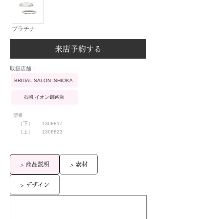
プラチナ
来店予約する
​取扱店舗：
BRIDAL SALON ISHIOKA
石岡 イオン釧路店
型番
［下］
1308817
［上］
1308823
> 商品説明
> 素材
> デザイン