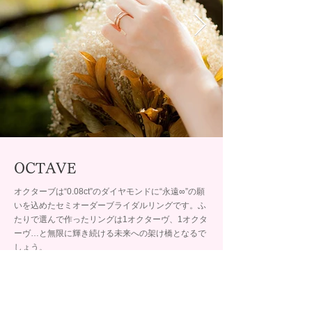
OCTAVE
オクターブは“0.08ct”のダイヤモンドに“永遠∞”の願
いを込めたセミオーダーブライダルリングです。ふ
たりで選んで作ったリングは1オクターヴ、1オクタ
ーヴ…と無限に輝き続ける未来への架け橋となるで
しょう。
取扱店舗
BRIDAL SALON ISHIOKA