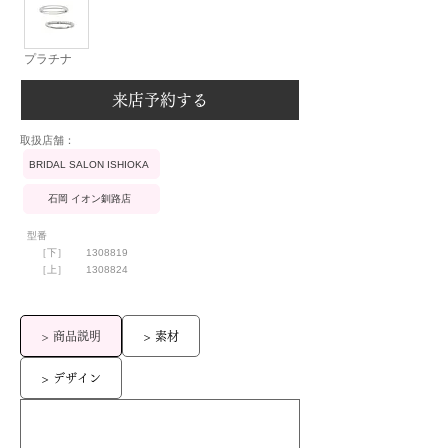
プラチナ
来店予約する
​取扱店舗：
BRIDAL SALON ISHIOKA
石岡 イオン釧路店
型番
［下］
1308819
［上］
1308824
> 商品説明
> 素材
> デザイン