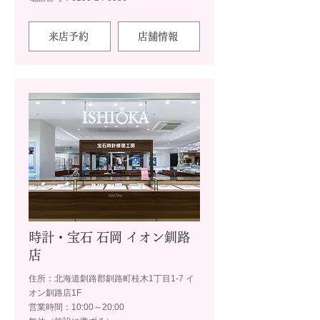
来店予約
店舗情報
時計・宝石 石岡 イオン釧路
店
住所：北海道釧路郡釧路町桂木1丁目1-7 イ
オン釧路店1F
営業時間：10:00～20:00