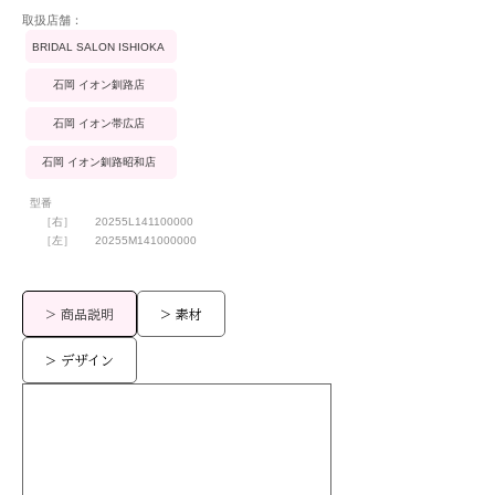
​取扱店舗：
BRIDAL SALON ISHIOKA
石岡 イオン釧路店
石岡 イオン帯広店
石岡 イオン釧路昭和店
型番
［右］
20255L141100000
［左］
20255M141000000
> 商品説明
> 素材
> デザイン