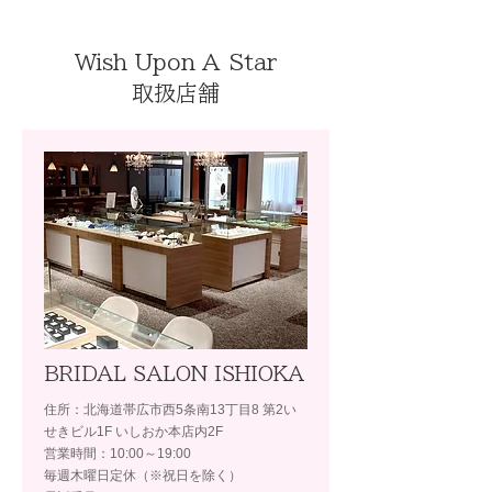
Wish Upon A Star
取扱店舗
BRIDAL SALON ISHIOKA
住所：北海道帯広市西5条南13丁目8 第2い
せきビル1F いしおか本店内2F
営業時間：10:00～19:00
毎週木曜日定休（※祝日を除く）