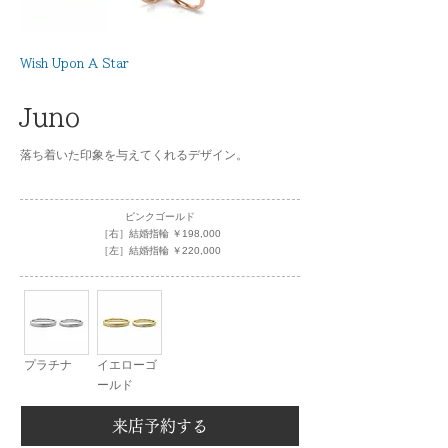
Wish Upon A Star
Juno
落ち着いた印象を与えてくれるデザイン。
ピンクゴールド
［右］結婚指輪 ￥198,000
［左］結婚指輪 ￥220,000
プラチナ
イエローゴ
ールド
来店予約する